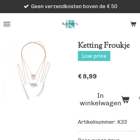
Geen verzendkosten boven de € 50
Ga
direct
naar
de
hoofdinhoud
Ketting Froukje
Low price
€ 8,99
In
winkelwagen
Artikelnummer:
K33