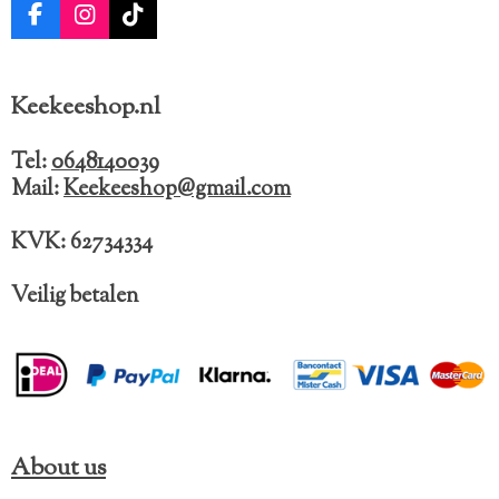
F
I
T
a
n
i
c
s
k
e
t
T
Keekeeshop.nl
b
a
o
o
g
k
o
r
Tel:
0648140039
k
a
Mail:
Keekeeshop@gmail.com
m
KVK: 62734334
Veilig betalen
About us