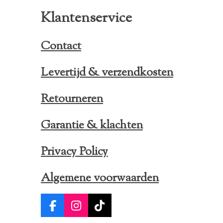
Klantenservice
Contact
Levertijd & verzendkosten
Retourneren
Garantie & klachten
Privacy Policy
Algemene voorwaarden
F
I
T
a
n
i