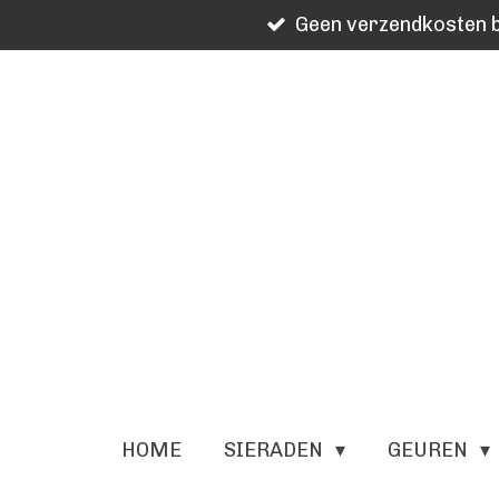
Geen verzendkosten b
Ga
direct
naar
de
hoofdinhoud
HOME
SIERADEN
GEUREN