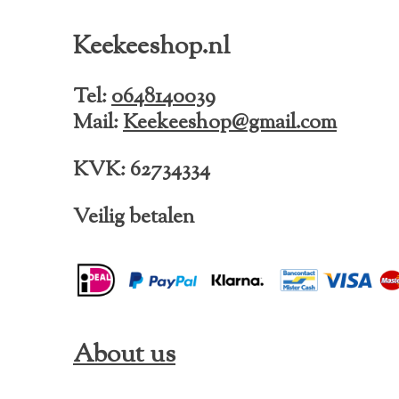
c
s
k
e
t
T
Keekeeshop.nl
b
a
o
o
g
k
o
r
Tel:
0648140039
k
a
Mail:
Keekeeshop@gmail.com
m
KVK: 62734334
Veilig betalen
About us