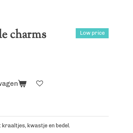
tle charms
Low price
lwagen
 kraaltjes, kwastje en bedel.