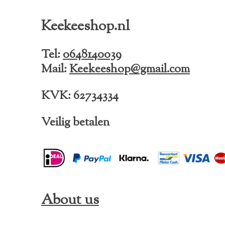
c
s
k
e
t
T
Keekeeshop.nl
b
a
o
o
g
k
o
r
Tel:
0648140039
k
a
Mail:
Keekeeshop@gmail.com
m
KVK: 62734334
Veilig betalen
About us