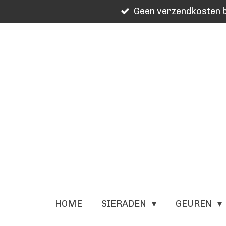
Geen verzendkosten b
Ga
direct
naar
de
hoofdinhoud
HOME
SIERADEN
GEUREN