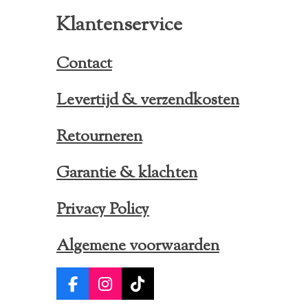
Klantenservice
Contact
Levertijd & verzendkosten
Retourneren
Garantie & klachten
Privacy Policy
Algemene voorwaarden
F
I
T
a
n
i