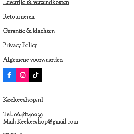
Levertijd & verzendkosten
Retourneren
Garantie & klachten
Privacy Policy
Algemene voorwaarden
F
I
T
a
n
i
c
s
k
e
t
T
Keekeeshop.nl
b
a
o
o
g
k
o
r
Tel:
0648140039
k
a
Mail:
Keekeeshop@gmail.com
m