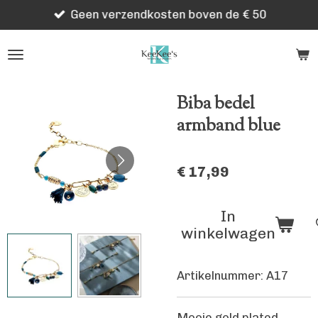
Geen verzendkosten boven de € 50
Ga
direct
naar
de
hoofdinhoud
Biba bedel
armband blue
€ 17,99
In
winkelwagen
Artikelnummer:
A17
Mooie gold plated