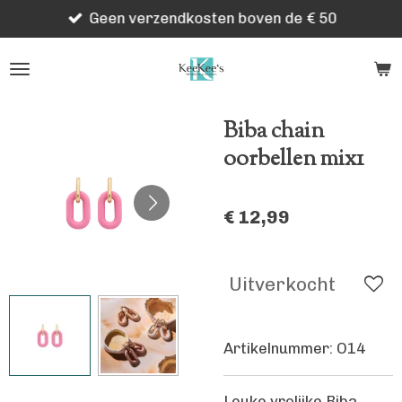
Geen verzendkosten boven de € 50
Ga
direct
naar
de
hoofdinhoud
Biba chain
oorbellen mix1
€ 12,99
Uitverkocht
Artikelnummer:
O14
Leuke vrolijke Biba