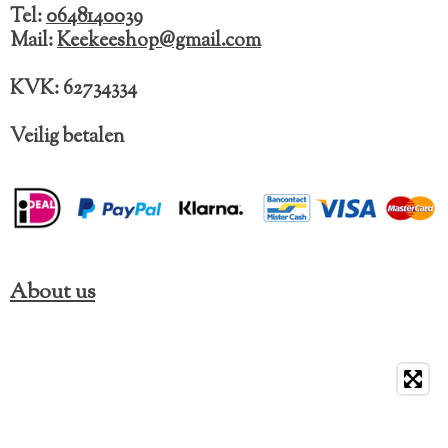
o
r
Tel:
0648140039
k
a
Mail:
Keekeeshop@gmail.com
m
KVK: 62734334
Veilig betalen
About us