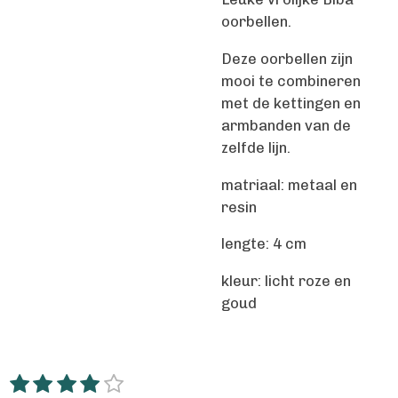
oorbellen.
Deze oorbellen zijn
mooi te combineren
met de kettingen en
armbanden van de
zelfde lijn.
matriaal: metaal en
resin
lengte: 4 cm
kleur: licht roze en
goud
1
2
3
4
5
S
R