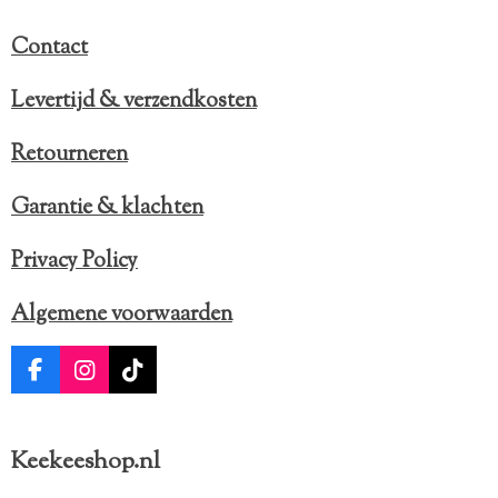
n
Contact
Levertijd & verzendkosten
Retourneren
Garantie & klachten
Privacy Policy
Algemene voorwaarden
F
I
T
a
n
i
c
s
k
e
t
T
Keekeeshop.nl
b
a
o
o
g
k